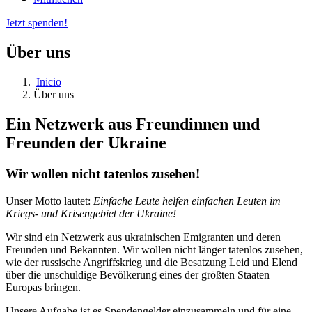
Jetzt spenden!
Über uns
Inicio
Über uns
Sobrescribir
enlaces
Ein Netzwerk aus Freundinnen und
de
Freunden der Ukraine
ayuda
a
Wir wollen nicht tatenlos zusehen!
la
Unser Motto lautet:
Einfache Leute helfen einfachen Leuten im
navegación
Kriegs- und Krisengebiet der Ukraine!
Wir sind ein Netzwerk aus ukrainischen Emigranten und deren
Freunden und Bekannten. Wir wollen nicht länger tatenlos zusehen,
wie der russische Angriffskrieg und die Besatzung Leid und Elend
über die unschuldige Bevölkerung eines der größten Staaten
Europas bringen.
Unsere Aufgabe ist es Spendengelder einzusammeln und für eine